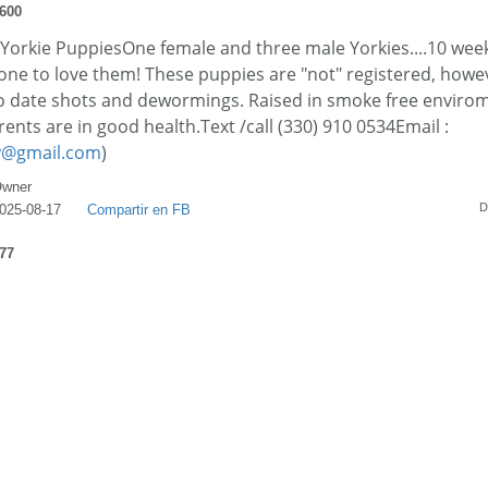
600
Yorkie PuppiesOne female and three male Yorkies....10 wee
ne to love them! These puppies are "not" registered, howeve
o date shots and dewormings. Raised in smoke free envirom
rents are in good health.Text /call (330) 910 0534Email :
y@gmail.com
)
wner
D
025-08-17
Compartir en FB
77