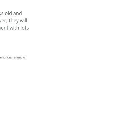
ks old and
r, they will
ent with lots
enunciar anuncio