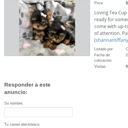
Price
$
Loving Tea Cup 
ready for someo
come with up-t
of attention. Pa
(
shannantiffan
Listado por:
O
Fecha de
2
cotización:
Visitas
9
Responder a este
anuncio:
Su nombre:
Tu correo electrónico: