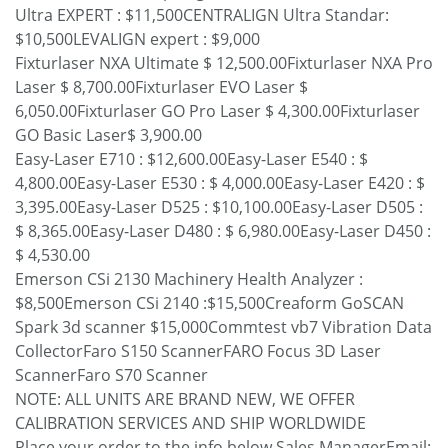
Ultra EXPERT : $11,500CENTRALIGN Ultra Standar:
$10,500LEVALIGN expert : $9,000
Fixturlaser NXA Ultimate $ 12,500.00Fixturlaser NXA Pro
Laser $ 8,700.00Fixturlaser EVO Laser $
6,050.00Fixturlaser GO Pro Laser $ 4,300.00Fixturlaser
GO Basic Laser$ 3,900.00
Easy-Laser E710 : $12,600.00Easy-Laser E540 : $
4,800.00Easy-Laser E530 : $ 4,000.00Easy-Laser E420 : $
3,395.00Easy-Laser D525 : $10,100.00Easy-Laser D505 :
$ 8,365.00Easy-Laser D480 : $ 6,980.00Easy-Laser D450 :
$ 4,530.00
Emerson CSi 2130 Machinery Health Analyzer :
$8,500Emerson CSi 2140 :$15,500Creaform GoSCAN
Spark 3d scanner $15,000Commtest vb7 Vibration Data
CollectorFaro S150 ScannerFARO Focus 3D Laser
ScannerFaro S70 Scanner
NOTE: ALL UNITS ARE BRAND NEW, WE OFFER
CALIBRATION SERVICES AND SHIP WORLDWIDE
Place your order to the info below.Sales ManagerEmail: