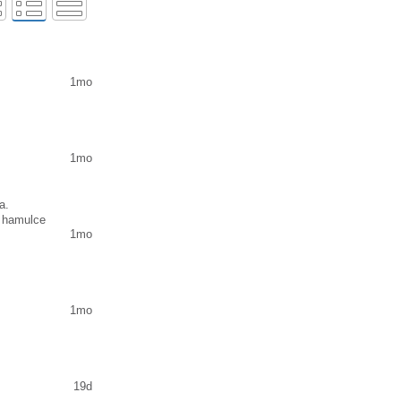
1mo
1mo
a.
i hamulce
1mo
w
1mo
19d