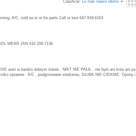
Clasificar:
Lo más nuevo último
nning, A/C, sold as-is or for parts.Call or text 647-918-6163
40% WEAR JAN 416 200-7136
auto w bardzo dobrym stanie , NIKT NIE PALIŁ , nie bylo ani kota ani ps
ystko sprawne . A/C , podgrzewane siedzenia, SILNIK NIE CIEKNIE. Opony 
TEK, REJESTRACJA TABLICE , CERTIFIKAT SAFETY ). Auto obecnie jest 