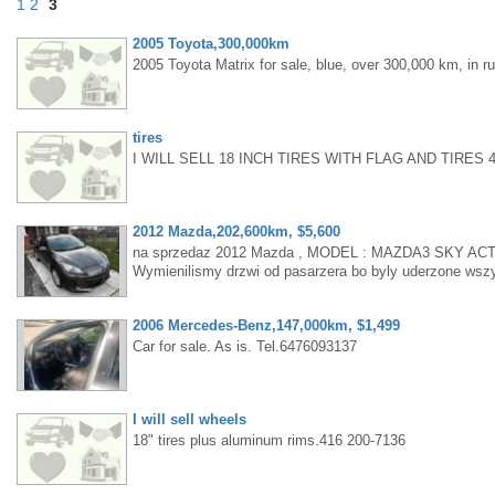
1
2
3
2005 Toyota,300,000km
2005 Toyota Matrix for sale, blue, over 300,000 km, in ru
tires
I WILL SELL 18 INCH TIRES WITH FLAG AND TIRES 
2012 Mazda,202,600km, $5,600
na sprzedaz 2012 Mazda , MODEL : MAZDA3 SKY ACTIVE 
Wymienilismy drzwi od pasarzera bo byly uderzone wsz
w dobrym stanie. w cene wliczone WSZYSTKO ( PODA
ROCKWOOD ONTARIO, dzwon aby zobaczyc.
2006 Mercedes-Benz,147,000km, $1,499
Car for sale. As is. Tel.6476093137
I will sell wheels
18" tires plus aluminum rims.416 200-7136