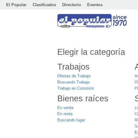
El Popular
Clasificados
Directorio
Eventos
Elegir la categoría
Trabajos
Ofertas de Trabajo
A
Buscando Trabajo
O
Trabajo en Comisión
P
Bienes raíces
En venta
L
En renta
C
Buscando lugar
R
S
E