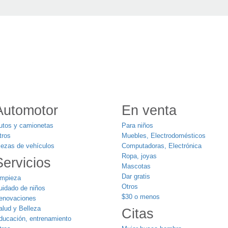
Automotor
En venta
utos y camionetas
Para niños
tros
Muebles, Electrodomésticos
iezas de vehículos
Computadoras, Electrónica
Ropa, joyas
Servicios
Mascotas
Dar gratis
impieza
Otros
uidado de niños
$30 o menos
enovaciones
alud y Belleza
Citas
ducación, entrenamiento